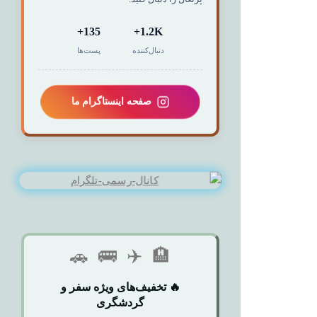
135+
1.2K+
دنبال‌کننده
پست‌ها
صفحه اینستاگرام ما
🚗
🚌
✈️
🏨
🔥 تخفیف‌های ویژه سفر و
گردشگری