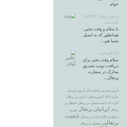
خوام
ایرانیان پرتغال (ADMIN)
گفته است:
با سلام و وقت بخیر،
همانطور که به ایمیل
شما هم...
PM گفته است:
سلام وقت بخیر برای
دریافت نوبت تصدیق
مدارک در سفارت
پرتغال...
آدرس اینترنتی سامانه تاک
آدرس اینترنتی
سایت SEF
آدرس سفارت ایران در پرتغال
اداره sef
ادامه تحصیل در پرتغال
اشتغال در
ایرانیان پرتغال
پرتغال
بهترین
تابعیت
رستوران های ایرانی در پرتغال
پرتغالی
تحصیل در پرتغال