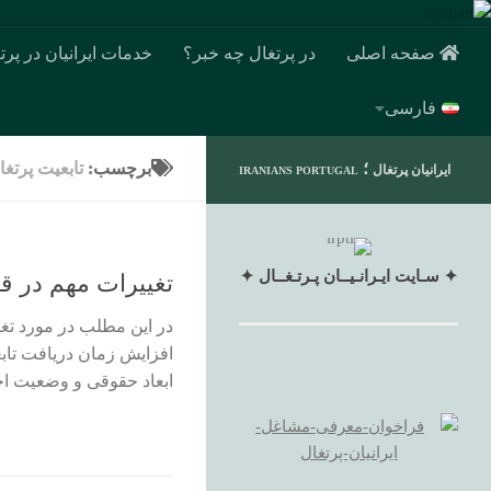
صفحه اصلی
در پرتغال چه خبر؟
خدمات ایرانیان در پرت
فارسی
؛
برچسب:
تابعیت پرتغا
ایرانیان پرتغال
IRANIANS PORTUGAL
✦ سـایت ایـرانـیــان پـرتـغــال ✦
تغییرات مهم در قانو
ابعاد حقوقی و وضعیت اجرا