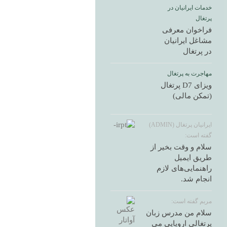
خدمات ایرانیان در
پرتغال
فراخوان معرفی
مشاغل ایرانیان
در پرتغال
مهاجرت به پرتغال
ویزای D7 پرتغال
(تمکن مالی)
ایرانیان پرتغال (ADMIN)
گفته است:
سلام و وقت بخیر از
طریق ایمیل
راهنمایی‌های لازم
انجام شد.
مربم گفته است:
سلام من مدرس زبان
پرتغالی اروپایی می