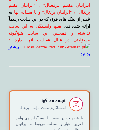
ایـرانیان مقیـم پـرتـغـال” ، “ایرانیان مقیم
پرتغال” ، “ایرانیان پرتغال” و یا مشابه آنها
به
غیــر از لینک های فوق که در این سایت رسماً
ارائه شده‌انـد،
هیـچ وابستگی به این سایت
نداشته و همچنین این سایت هیچ‌گونه
مسؤلیتی در قبال فعالیت آنها ندارد. /
بیشتر
بدانید
iranian.pt@
اینستاگرام سایت ایرانیان پرتغال
با عضویت در صفحه اینستاگرام می‌توانید
آخرین اخبار و مطالب مربوط به ایرانیان
پرتغال را دنبال کنید.