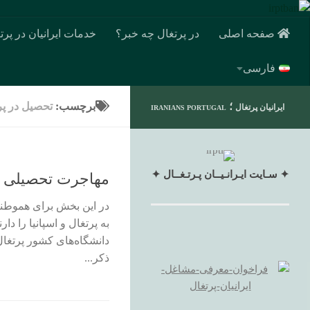
صفحه اصلی
در پرتغال چه خبر؟
خدمات ایرانیان در پرت
فارسی
؛
برچسب:
تحصیل در پر
ایرانیان پرتغال
IRANIANS PORTUGAL
✦ سـایت ایـرانـیــان پـرتـغــال ✦
مهاجرت تحصیلی به 
در این بخش برای هموطن
به پرتغال و اسپانیا را د
دانشگاه‌های کشور پرتغا
ذکر...