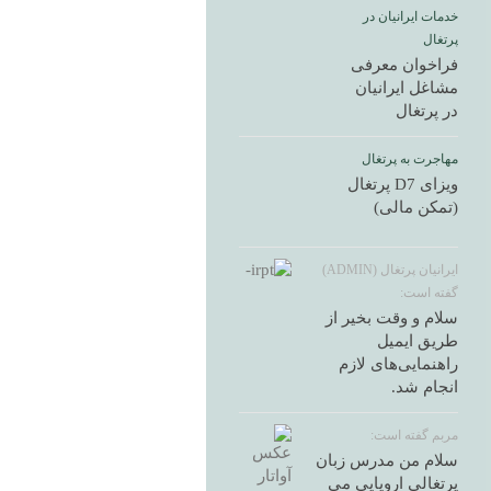
خدمات ایرانیان در
پرتغال
فراخوان معرفی
مشاغل ایرانیان
در پرتغال
مهاجرت به پرتغال
ویزای D7 پرتغال
(تمکن مالی)
ایرانیان پرتغال (ADMIN)
گفته است:
سلام و وقت بخیر از
طریق ایمیل
راهنمایی‌های لازم
انجام شد.
مربم گفته است:
سلام من مدرس زبان
پرتغالی اروپایی می