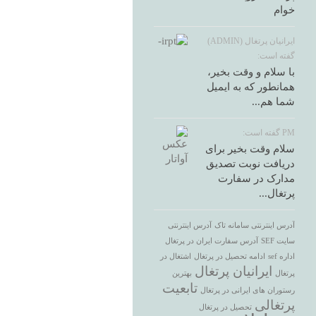
خوام
ایرانیان پرتغال (ADMIN)
گفته است:
با سلام و وقت بخیر،
همانطور که به ایمیل
شما هم...
PM گفته است:
سلام وقت بخیر برای
دریافت نوبت تصدیق
مدارک در سفارت
پرتغال...
آدرس اینترنتی سامانه تاک
آدرس اینترنتی
سایت SEF
آدرس سفارت ایران در پرتغال
اداره sef
ادامه تحصیل در پرتغال
اشتغال در
ایرانیان پرتغال
پرتغال
بهترین
تابعیت
رستوران های ایرانی در پرتغال
پرتغالی
تحصیل در پرتغال