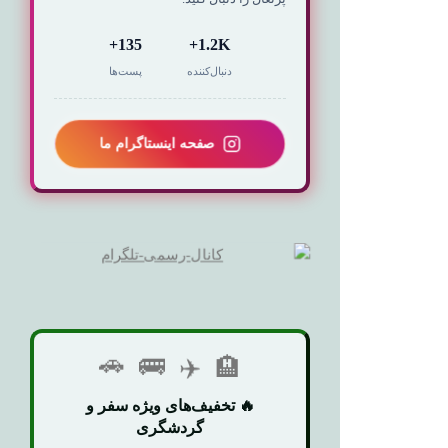
135+
1.2K+
دنبال‌کننده
پست‌ها
صفحه اینستاگرام ما
🏨
✈️
🚌
🚗
🔥 تخفیف‌های ویژه سفر و
گردشگری