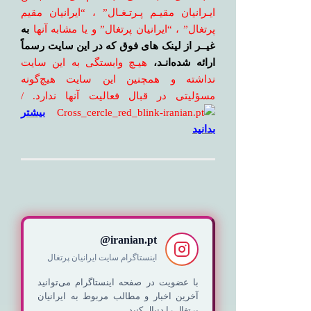
ایـرانیان مقیـم پـرتـغـال” ، “ایرانیان مقیم
پرتغال” ، “ایرانیان پرتغال” و یا مشابه آنها
به
غیــر از لینک های فوق که در این سایت رسماً
ارائه شده‌انـد،
هیـچ وابستگی به این سایت
نداشته و همچنین این سایت هیچ‌گونه
مسؤلیتی در قبال فعالیت آنها ندارد. /
بیشتر
بدانید
iranian.pt@
اینستاگرام سایت ایرانیان پرتغال
با عضویت در صفحه اینستاگرام می‌توانید
آخرین اخبار و مطالب مربوط به ایرانیان
پرتغال را دنبال کنید.