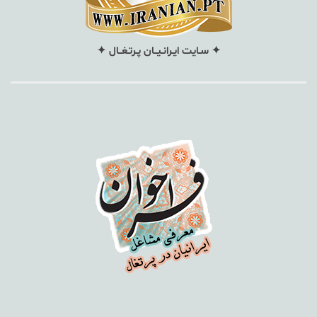
✦ سـایت ایـرانـیــان پـرتـغــال ✦