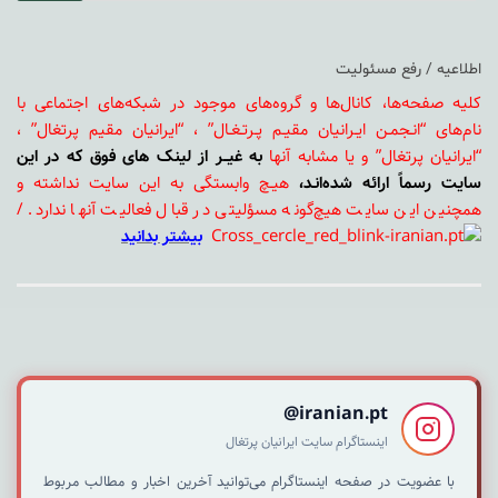
اطلاعیه / رفع مسئولیت
کلیه صفحه‌ها، کانال‌ها و گروه‌های موجود در شبکه‌های اجتماعی با
نام‌های “انـجمـن ایـرانیان مقیـم پـرتـغـال” ، “ایرانیان مقیم پرتغال” ،
“ایرانیان پرتغال” و یا مشابه آنها
به غیــر از لینک های فوق که در این
سایت رسماً ارائه شده‌انـد،
هیـچ وابستگی به این سایت نداشته و
همچنین این سایت هیچ‌گونه مسؤلیتی در قبال فعالیت آنها ندارد. /
بیشتر بدانید
iranian.pt@
اینستاگرام سایت ایرانیان پرتغال
با عضویت در صفحه اینستاگرام می‌توانید آخرین اخبار و مطالب مربوط