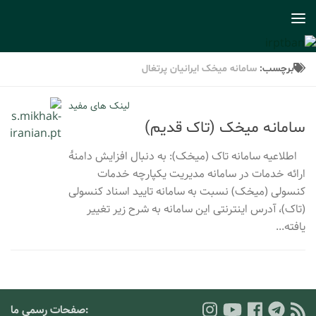
Skip to content
برچسب:
سامانه میخک ایرانیان پرتغال
لینک های مفید
سامانه میخک (تاک قدیم)
اطلاعیه سامانه تاک (میخک): به دنبال افزایش دامنۀ
ارائه خدمات در سامانه مدیریت یکپارچه خدمات
کنسولی (میخک) نسبت به سامانه تایید اسناد کنسولی
(تاک)، آدرس اینترنتی این سامانه به شرح زیر تغییر
یافته...
:صفحات رسمی ما