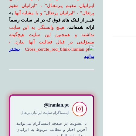
ایـرانیان مقیـم پـرتـغـال” ، “ایرانیان مقیم
پرتغال” ، “ایرانیان پرتغال” و یا مشابه آنها
به
غیــر از لینک های فوق که در این سایت رسماً
ارائه شده‌انـد،
هیـچ وابستگی به این سایت
نداشته و همچنین این سایت هیچ‌گونه
مسؤلیتی در قبال فعالیت آنها ندارد. /
بیشتر
بدانید
iranian.pt@
اینستاگرام سایت ایرانیان پرتغال
با عضویت در صفحه اینستاگرام می‌توانید
آخرین اخبار و مطالب مربوط به ایرانیان
پرتغال را دنبال کنید.