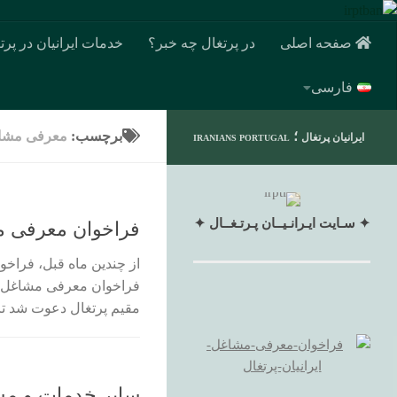
صفحه اصلی
در پرتغال چه خبر؟
خدمات ایرانیان در پرت
فارسی
؛
برچسب:
معرفی مشاغل
ایرانیان پرتغال
IRANIANS PORTUGAL
✦ سـایت ایـرانـیــان پـرتـغــال ✦
فراخوان معرفی مش
از چندین ماه قبل، فراخو
فراخوان معرفی مشاغل ای
مقیم پرتغال دعوت شد تا
سایر خدمات و مشا