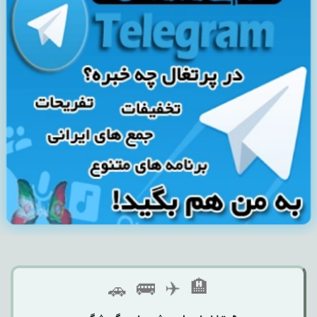
🏨
✈️
🚌
🚗