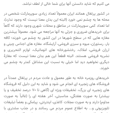
می کنیم که شاید دانستن آنها برای شما خالی از لطف نباشد.
در کشور پرتغال همانند ایران معمولاً تعداد زیادی سوپرمارکت شخصی در
محله ها به چشم نمی خورد (البته این بدان معنا نیست که وجود ندارد)،
اما تعداد کمی سوپرمارکت در مناطق و محلات شهری وجود دارند که گاهاً
برای خریدهای ضروری و جزئی به آنها مراجعه می شود. معمولاً بیشترین
مغازه هایی که در سطح شهرها در این کشور به چشم می خورند؛ کافه
بار، رستوران، میوه و سبزی فروشی، آرایشگاه، مغازه های اجناس چینی و
ارزان فروشی، املاک، رختشورخانه های اتوماتیک، لوازم التحریری و
نشریه فروشی هستند. البته قطعاً این هم بدان معنا نیست که مغازۀ
دیگری نخواهید دید اما خیلی به نسبت این مشاغل کمتر به چشم می
خورند.
خریدهای روزمره خانه به طور معمول و عادت مردم در پرتغال عمدتاً در
فروشگاه های زنجیره ای انجام می شود و شاید به این دلیل که فروشگاه
های زنجیره ای بزرگ، تخفیفات ویژه ای (گاهی تا 70 درصد تخفیف و یا
بیشتر) به صورت هفتگی، مناسبتی، آخر هفته ای را (غالباً به صورت
مداوم) دارند و به صورت مجلات کاغذی، اینترنتی، پیامکی و بعضاً تبلیغات
تلویزیونی و… به اطلاع عموم مردم می رسانند و در جذب مشتری با