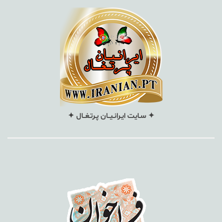
✦ سـایت ایـرانـیــان پـرتـغــال ✦