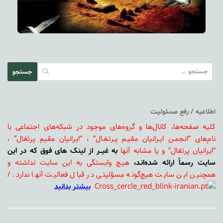
جستجو
برای:
اطلاعیه / رفع مسئولیت
کلیه صفحه‌ها، کانال‌ها و گروه‌های موجود در شبکه‌های اجتماعی با
نام‌های “انـجمـن ایـرانیان مقیـم پـرتـغـال” ، “ایرانیان مقیم پرتغال” ،
“ایرانیان پرتغال” و یا مشابه آنها
به غیــر از لینک های فوق که در این
سایت رسماً ارائه شده‌انـد،
هیـچ وابستگی به این سایت نداشته و
همچنین این سایت هیچ‌گونه مسؤلیتی در قبال فعالیت آنها ندارد. /
بیشتر بدانید